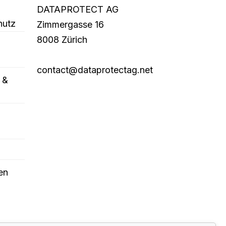
DATAPROTECT AG
hutz
Zimmergasse 16
8008 Zürich
contact@dataprotectag.net
 &
en