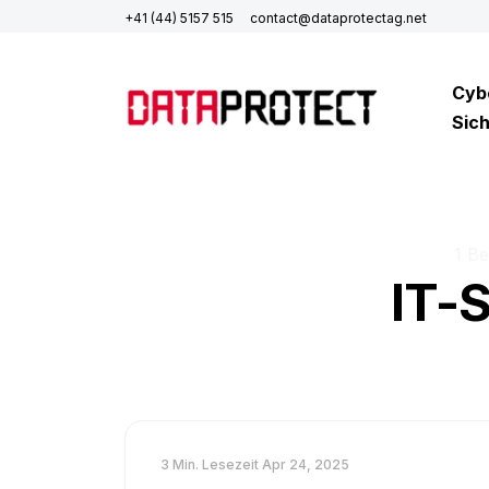
+41 (44) 5157 515
contact@dataprotectag.net
Cyb
Sich
1 Be
IT-
3 Min. Lesezeit
Apr 24, 2025