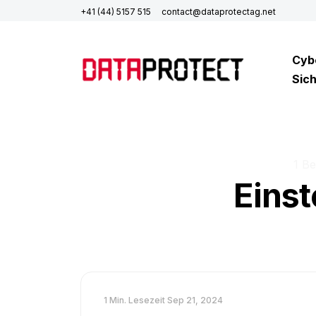
+41 (44) 5157 515
contact@dataprotectag.net
Cyb
Sich
1 Be
Einst
1 Min. Lesezeit
Sep 21, 2024