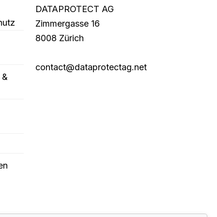
DATAPROTECT AG
hutz
Zimmergasse 16
8008 Zürich
contact@dataprotectag.net
 &
en