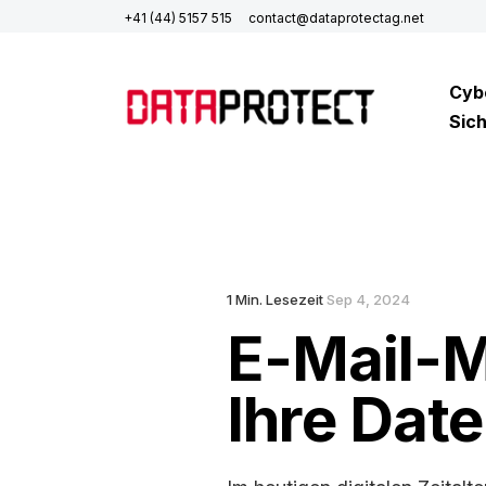
+41 (44) 5157 515
contact@dataprotectag.net
Cyb
Sich
1 Min. Lesezeit
Sep 4, 2024
E-Mail-M
Ihre Dat