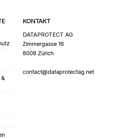
TE
KONTAKT
DATAPROTECT AG
hutz
Zimmergasse 16
8008 Zürich
contact@dataprotectag.net
 &
en